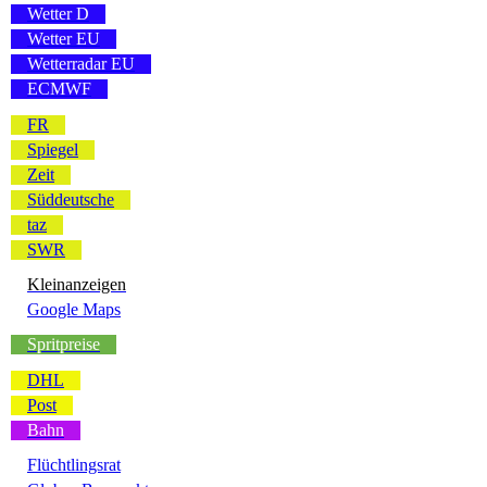
Wetter D
Wetter EU
Wetterradar EU
ECMWF
FR
Spiegel
Zeit
Süddeutsche
taz
SWR
Kleinanzeigen
Google Maps
Spritpreise
DHL
Post
Bahn
Flüchtlingsrat